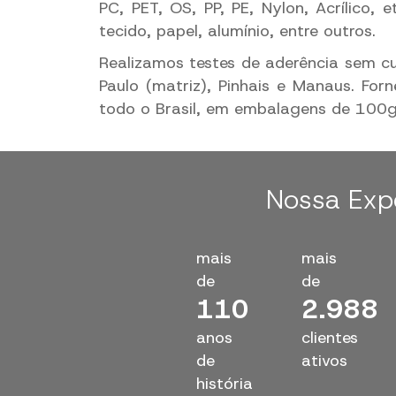
PC, PET, OS, PP, PE, Nylon, Acrílico, e
tecido, papel, alumínio, entre outros.
Realizamos testes de aderência sem c
Paulo (matriz), Pinhais e Manaus. Fo
todo o Brasil, em embalagens de 100g
Nossa Exp
mais
mais
de
de
110
3.000
anos
clientes
de
ativos
história