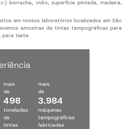
tc.) borracha, vidro, superfície pintada, madeira,
ustos em nossos laboratórios localizados em São
rnecemos amostras de tintas tampográficas para
 para teste.
eriência
mais
mais
de
de
500
4.000
toneladas
máquinas
de
tampográficas
tintas
fabricadas