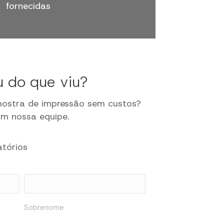
fornecidas
 do que viu?
mostra de impressão sem custos?
om nossa equipe.
atórios
Sobrenome