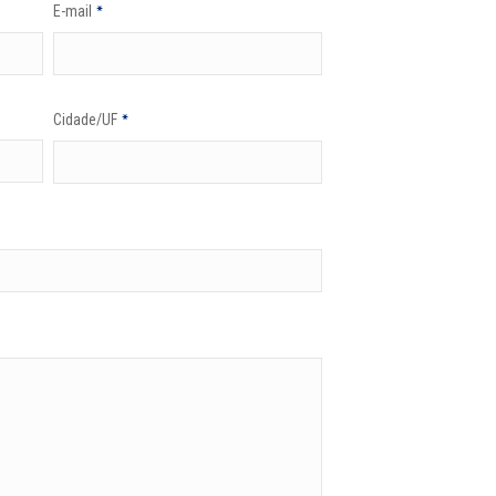
E-mail
*
Cidade/UF
*