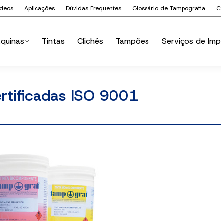
ídeos
Aplicações
Dúvidas Frequentes
Glossário de Tampografia
C
quinas
Tintas
Clichês
Tampões
Serviços de Imp
quinas
Tintas
Clichês
Tampões
Serviços de Imp
ertificadas ISO 9001