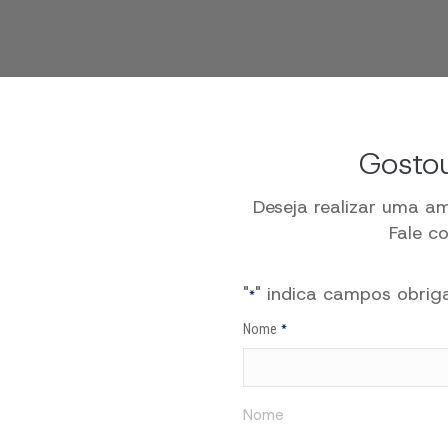
Gostou
Deseja realizar uma a
Fale c
"
" indica campos obrig
*
Nome
*
Nome