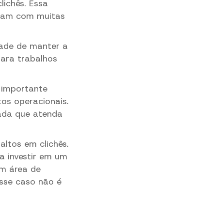
ichês. Essa
idam com muitas
ade de manter a
para trabalhos
 importante
os operacionais.
mada que atenda
ltos em clichês.
a investir em um
m área de
sse caso não é