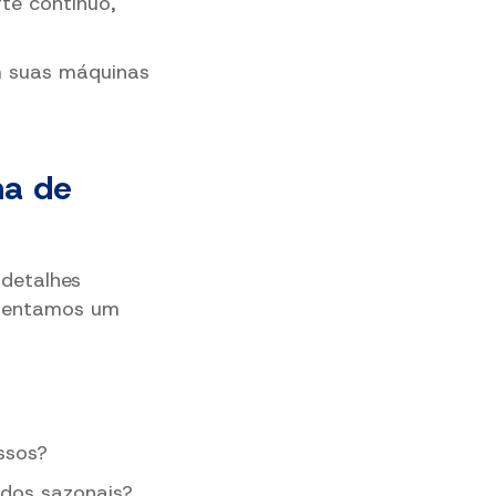
te contínuo,
m suas máquinas
na de
 detalhes
esentamos um
ssos?
dos sazonais?