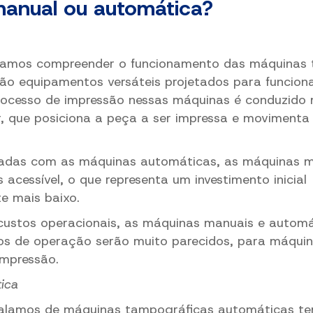
anual ou automática?
vamos compreender o funcionamento das máquinas 
são equipamentos versáteis projetados para funcion
 processo de impressão nessas máquinas é conduzid
, que posiciona a peça a ser impressa e movimenta
das com as máquinas automáticas, as máquinas 
 acessível, o que representa um investimento inicial
te mais baixo.
custos operacionais, as máquinas manuais e autom
tos de operação serão muito parecidos, para máqui
impressão.
ica
alamos de máquinas tampográficas automáticas te