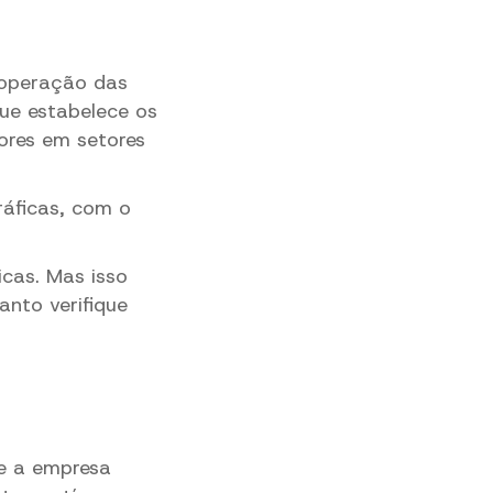
 operação das
ue
estabelece os
ores
em setores
áficas, com o
cas. Mas isso
nto verifique
e a empresa