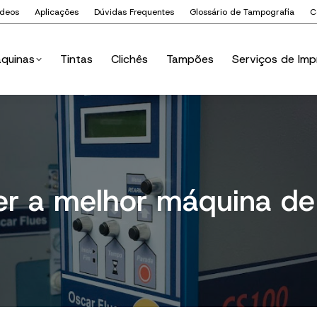
ídeos
Aplicações
Dúvidas Frequentes
Glossário de Tampografia
C
quinas
Tintas
Clichês
Tampões
Serviços de Imp
quinas
Tintas
Clichês
Tampões
Serviços de Imp
r a melhor máquina de