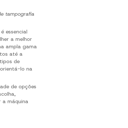
de tampografia
é essencial
lher a melhor
uma ampla gama
tos até a
tipos de
orientá-lo na
dade de opções
scolha,
r a máquina