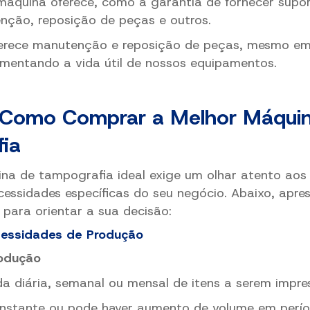
máquina oferece, como a garantia de fornecer supor
enção, reposição de peças e outros.
erece manutenção e reposição de peças, mesmo e
umentando a vida útil de nossos equipamentos.
: Como Comprar a Melhor Máqui
ia
na de tampografia ideal exige um olhar atento aos
cessidades específicas do seu negócio. Abaixo, apr
o para orientar a sua decisão:
cessidades de Produção
rodução
a diária, semanal ou mensal de itens a serem impre
nstante ou pode haver aumento de volume em perío