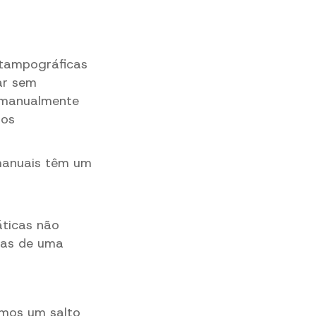
tampográficas
ar sem
o manualmente
 os
manuais têm um
áticas não
nas de uma
mos um salto