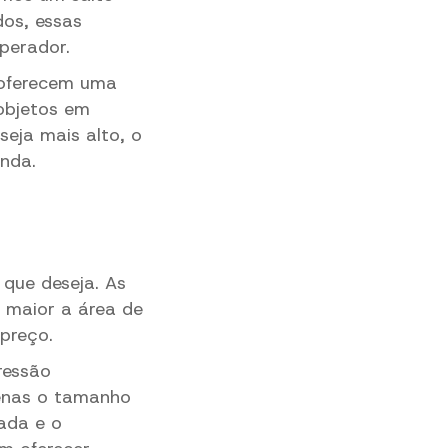
dos, essas
perador.
 oferecem uma
objetos em
seja mais alto, o
nda.
que deseja. As
 maior a área de
preço.
ressão
penas o tamanho
ada e o