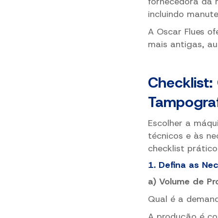
fornecedora da 
incluindo manut
A Oscar Flues
of
mais antigas, a
Checklist
Tampograf
Escolher a máqui
técnicos e às ne
checklist prátic
1. Defina as Ne
a) Volume de P
Qual é a demand
A produção é co