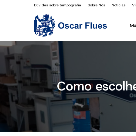
Dúvidas sobre tampografia
Sobre Nós
Notícias
V
Má
Má
Como escolhe