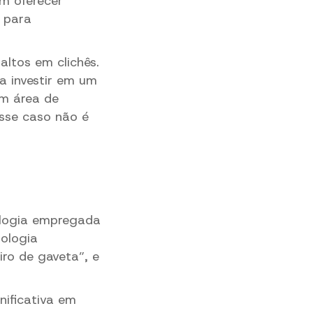
m oferecer
 para
ltos em clichês.
a investir em um
m área de
sse caso não é
ologia empregada
nologia
ro de gaveta”, e
ificativa em