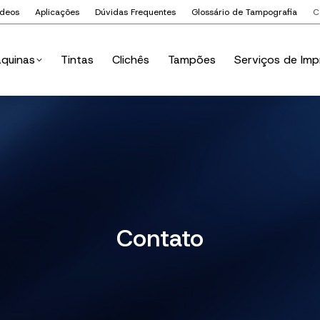
ídeos
Aplicações
Dúvidas Frequentes
Glossário de Tampografia
C
quinas
Tintas
Clichês
Tampões
Serviços de Imp
quinas
Tintas
Clichês
Tampões
Serviços de Imp
Contato