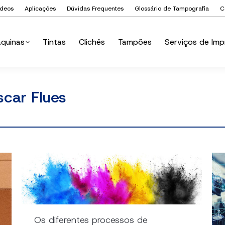
ídeos
Aplicações
Dúvidas Frequentes
Glossário de Tampografia
C
quinas
Tintas
Clichês
Tampões
Serviços de Imp
quinas
Tintas
Clichês
Tampões
Serviços de Imp
scar Flues
Os diferentes processos de