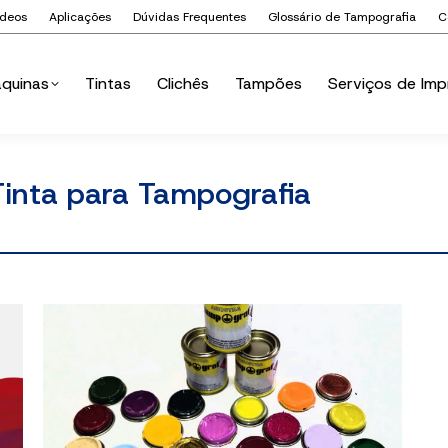
ídeos
Aplicações
Dúvidas Frequentes
Glossário de Tampografia
C
quinas
Tintas
Clichês
Tampões
Serviços de Imp
quinas
Tintas
Clichês
Tampões
Serviços de Imp
Tinta para Tampografia