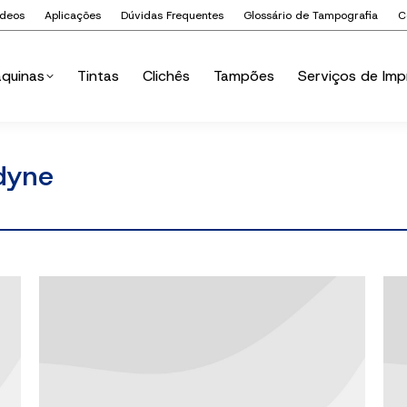
ídeos
Aplicações
Dúvidas Frequentes
Glossário de Tampografia
C
quinas
Tintas
Clichês
Tampões
Serviços de Imp
quinas
Tintas
Clichês
Tampões
Serviços de Imp
dyne