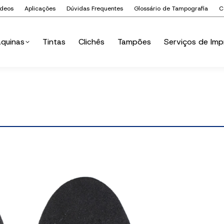
ídeos
Aplicações
Dúvidas Frequentes
Glossário de Tampografia
C
quinas
Tintas
Clichês
Tampões
Serviços de Imp
quinas
Tintas
Clichês
Tampões
Serviços de Imp