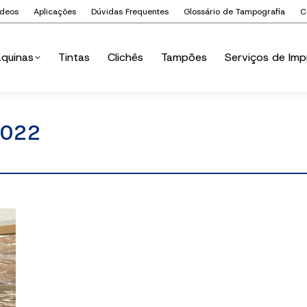
ídeos
Aplicações
Dúvidas Frequentes
Glossário de Tampografia
C
quinas
Tintas
Clichês
Tampões
Serviços de Imp
quinas
Tintas
Clichês
Tampões
Serviços de Imp
2022