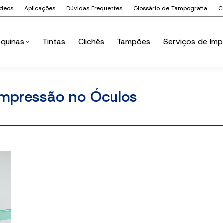
ídeos
Aplicações
Dúvidas Frequentes
Glossário de Tampografia
C
quinas
Tintas
Clichês
Tampões
Serviços de Imp
quinas
Tintas
Clichês
Tampões
Serviços de Imp
Impressão no Óculos