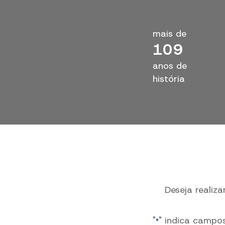
mais de
110
anos de
história
Deseja realiz
"
" indica campo
*