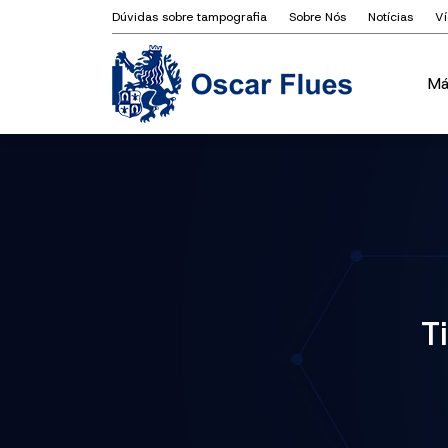
Dúvidas sobre tampografia
Sobre Nós
Notícias
V
Má
Má
T