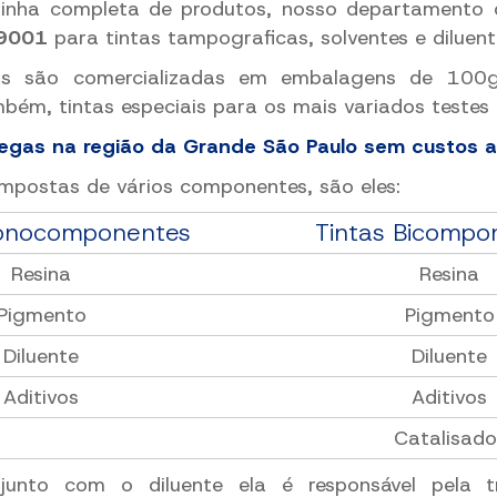
inha completa de produtos, nosso departamento 
 9001
para tintas tampograficas, solventes e diluent
as são comercializadas em embalagens de 100
ém, tintas especiais para os mais variados testes 
egas na região da Grande São Paulo sem custos ad
mpostas de vários componentes, são eles:
Monocomponentes
Tintas Bicompo
Resina
Resina
Pigmento
Pigmento
Diluente
Diluente
Aditivos
Aditivos
Catalisado
junto com o diluente ela é responsável pela t