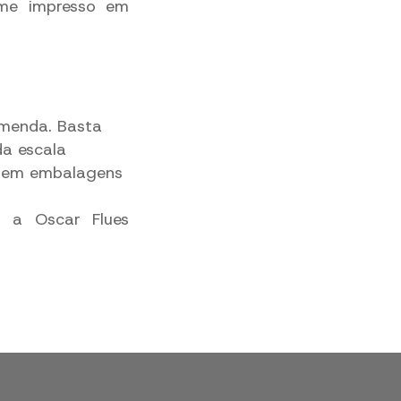
lme impresso em
omenda. Basta
da escala
s em embalagens
 a Oscar Flues