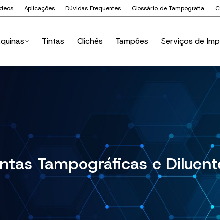
ídeos
Aplicações
Dúvidas Frequentes
Glossário de Tampografia
C
quinas
Tintas
Clichês
Tampões
Serviços de Imp
quinas
Tintas
Clichês
Tampões
Serviços de Imp
intas Tampográficas e Diluent