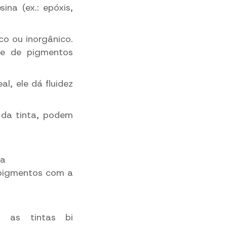
ina (ex.: epóxis,
co ou inorgânico.
se de pigmentos
l, ele dá fluidez
 da tinta, podem
na
 pigmentos com a
s as tintas bi