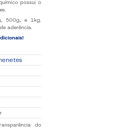
químico possui o
es.
g, 500g, e 1kg.
de aderência.
icionais!
nenetes
r
ransparência do